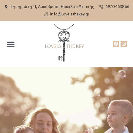
Σημηριώτη 11, Λυκόβρυση Ηράκλειο Αττικής
6970463866
info@loveisthekey.gr