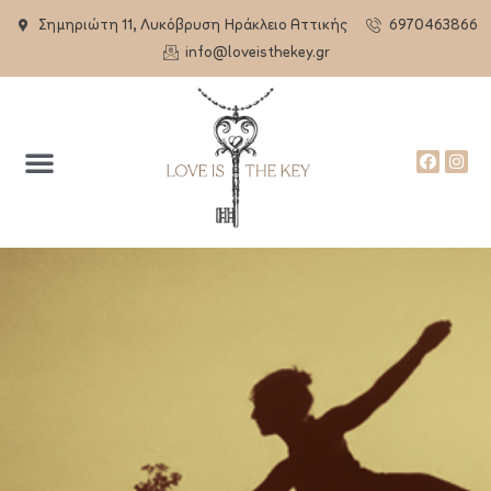
Σημηριώτη 11, Λυκόβρυση Ηράκλειο Αττικής
6970463866
info@loveisthekey.gr